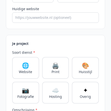
Huidige website
Je project
Soort dienst
*
🌐
🖨️
🎨
Website
Print
Huisstijl
📷
☁️
✦
Fotografie
Hosting
Overig
Omschrijving
*